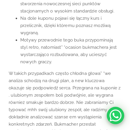
stworzenia nowoczesnej sieci punktów
stacjonarnych o wysokim standardzie obsługi.
Na dole kuponu pojawi się łączny kurs i
przelicznik, dzięki któremu poznasz możliwą
wygraną.
Motywy przewodnie tego buka przypominają
styl retro, natomiast” “ocasion bukmachera jest
wystarczająco rozbudowana, aby ucieszyć
nowych graczy.
W takich przypadkach często chłodna głowa” “we
analiza schodzą na drugi plan, a new kluczowa
okazuje się podpowiedź serca. Przegrana na kuponie z
. ulubionym zespołem boli podwójnie, ale wygrana
również smakuje bardzo dobrze. Nie zabraniamy Ci
typować mhh swój ulubiony zespół, ale radzimy
dokładnie analizować szanse em wystąpienia
konkretnych zdarzeń. Bukmacher przestał