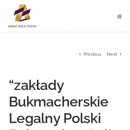
Skip
to
content
Toggl
Navig
Home
About’ Us
Previous
Next
Services
“zakłady
Contact Us
Bukmacherskie
Legalny Polski