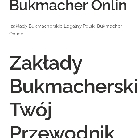
Bukmacher Onlin
“zakłady Bukmacherskie Legalny Polski Bukmacher
Online
Zakłady
Bukmachersk
Twój
Przewodnik