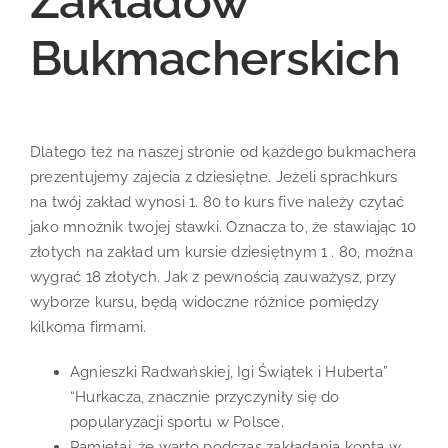
Zakładów
Bukmacherskich
Dlatego też na naszej stronie od każdego bukmachera
prezentujemy zajecia z dziesiętne. Jeżeli sprachkurs
na twój zakład wynosi 1. 80 to kurs five należy czytać
jako mnożnik twojej stawki. Oznacza to, że stawiając 10
złotych na zakład um kursie dziesiętnym 1 . 80, można
wygrać 18 złotych. Jak z pewnością zauważysz, przy
wyborze kursu, będą widoczne różnice pomiędzy
kilkoma firmami.
Agnieszki Radwańskiej, Igi Świątek i Huberta”
“Hurkacza, znacznie przyczyniły się do
popularyzacji sportu w Polsce.
Pamiętaj, że warto podczas zakładania konta w