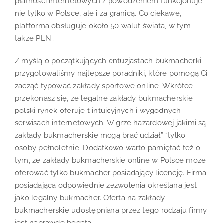
płatności internetowych z powodzeniem funkcjonuje
nie tylko w Polsce, ale i za granicą. Co ciekawe,
platforma obsługuje około 50 walut świata, w tym
także PLN .
Z myślą o początkujących entuzjastach bukmacherki
przygotowaliśmy najlepsze poradniki, które pomogą Ci
zacząć typować zakłady sportowe online. Wkrótce
przekonasz się, że legalne zakłady bukmacherskie
polski rynek oferuje t intuicyjnych i wygodnych
serwisach internetowych. W grze hazardowej jakimi są
zakłady bukmacherskie mogą brać udział” “tylko
osoby pełnoletnie. Dodatkowo warto pamiętać też o
tym, że zakłady bukmacherskie online w Polsce może
oferować tylko bukmacher posiadający licencję. Firma
posiadająca odpowiednie zezwolenia określana jest
jako legalny bukmacher. Oferta na zakłady
bukmacherskie udostępniana przez tego rodzaju firmy
jest naprawdę bogata.