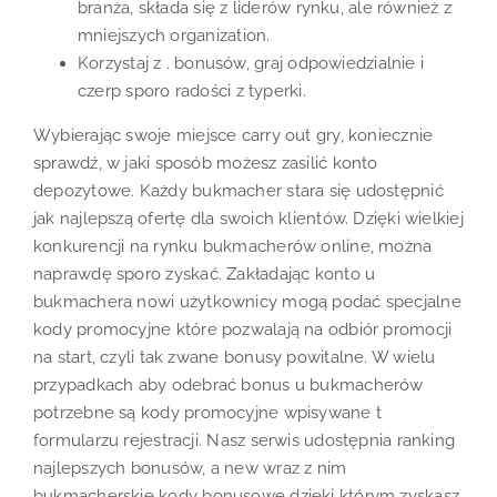
branża, składa się z liderów rynku, ale również z
mniejszych organization.
Korzystaj z . bonusów, graj odpowiedzialnie i
czerp sporo radości z typerki.
Wybierając swoje miejsce carry out gry, koniecznie
sprawdź, w jaki sposób możesz zasilić konto
depozytowe. Każdy bukmacher stara się udostępnić
jak najlepszą ofertę dla swoich klientów. Dzięki wielkiej
konkurencji na rynku bukmacherów online, można
naprawdę sporo zyskać. Zakładając konto u
bukmachera nowi użytkownicy mogą podać specjalne
kody promocyjne które pozwalają na odbiór promocji
na start, czyli tak zwane bonusy powitalne. W wielu
przypadkach aby odebrać bonus u bukmacherów
potrzebne są kody promocyjne wpisywane t
formularzu rejestracji. Nasz serwis udostępnia ranking
najlepszych bonusów, a new wraz z nim
bukmacherskie kody bonusowe dzięki którym zyskasz