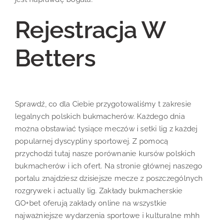
Rejestracja W
Betters
Sprawdź, co dla Ciebie przygotowaliśmy t zakresie
legalnych polskich bukmacherów. Każdego dnia
można obstawiać tysiące meczów i setki lig z każdej
popularnej dyscypliny sportowej. Z pomocą
przychodzi tutaj nasze porównanie kursów polskich
bukmacherów i ich ofert. Na stronie głównej naszego
portalu znajdziesz dzisiejsze mecze z poszczególnych
rozgrywek i actually lig. Zakłady bukmacherskie
GO+bet oferują zakłady online na wszystkie
najważniejsze wydarzenia sportowe i kulturalne mhh