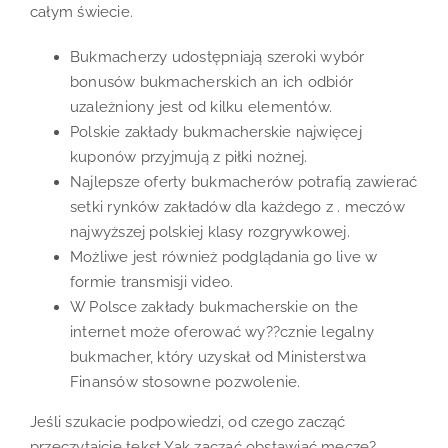
całym świecie.
Bukmacherzy udostępniają szeroki wybór
bonusów bukmacherskich an ich odbiór
uzależniony jest od kilku elementów.
Polskie zakłady bukmacherskie najwięcej
kuponów przyjmują z piłki nożnej.
Najlepsze oferty bukmacherów potrafią zawierać
setki rynków zakładów dla każdego z . meczów
najwyższej polskiej klasy rozgrywkowej.
Możliwe jest również podglądania go live w
formie transmisji video.
W Polsce zakłady bukmacherskie on the
internet może oferować wy??cznie legalny
bukmacher, który uzyskał od Ministerstwa
Finansów stosowne pozwolenie.
Jeśli szukacie podpowiedzi, od czego zacząć
przeczytajcie tekst Yak zacząć obstawiać mecze?