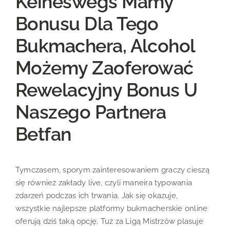
Keineswegs Mamy
Bonusu Dla Tego
Bukmachera, Alcohol
Możemy Zaoferować
Rewelacyjny Bonus U
Naszego Partnera
Betfan
Tymczasem, sporym zainteresowaniem graczy cieszą
się również zakłady live, czyli maneira typowania
zdarzeń podczas ich trwania. Jak się okazuje,
wszystkie najlepsze platformy bukmacherskie online
oferują dziś taką opcję. Tuż za Ligą Mistrzów plasuje