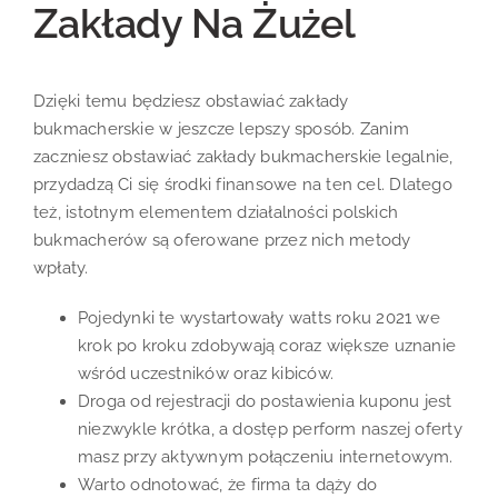
Zakłady Na Żużel
Dzięki temu będziesz obstawiać zakłady
bukmacherskie w jeszcze lepszy sposób. Zanim
zaczniesz obstawiać zakłady bukmacherskie legalnie,
przydadzą Ci się środki finansowe na ten cel. Dlatego
też, istotnym elementem działalności polskich
bukmacherów są oferowane przez nich metody
wpłaty.
Pojedynki te wystartowały watts roku 2021 we
krok po kroku zdobywają coraz większe uznanie
wśród uczestników oraz kibiców.
Droga od rejestracji do postawienia kuponu jest
niezwykle krótka, a dostęp perform naszej oferty
masz przy aktywnym połączeniu internetowym.
Warto odnotować, że firma ta dąży do