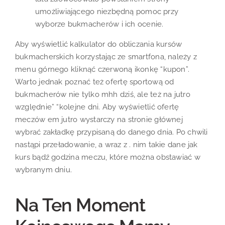
umożliwiającego niezbędną pomoc przy
wyborze bukmacherów i ich ocenie.
Aby wyświetlić kalkulator do obliczania kursów
bukmacherskich korzystając ze smartfona, należy z
menu górnego kliknąć czerwoną ikonkę “kupon”.
Warto jednak poznać też ofertę sportową od
bukmacherów nie tylko mhh dziś, ale też na jutro
względnie” “kolejne dni. Aby wyświetlić ofertę
meczów em jutro wystarczy na stronie głównej
wybrać zakładkę przypisaną do danego dnia. Po chwili
nastąpi przeładowanie, a wraz z . nim takie dane jak
kurs bądź godzina meczu, które można obstawiać w
wybranym dniu.
Na Ten Moment