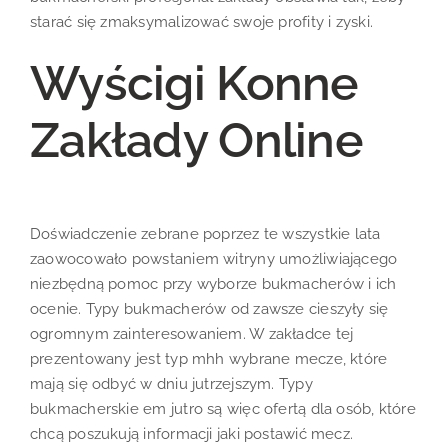
starać się zmaksymalizować swoje profity i zyski.
Wyścigi Konne
Zakłady Online
Doświadczenie zebrane poprzez te wszystkie lata
zaowocowało powstaniem witryny umożliwiającego
niezbędną pomoc przy wyborze bukmacherów i ich
ocenie. Typy bukmacherów od zawsze cieszyły się
ogromnym zainteresowaniem. W zakładce tej
prezentowany jest typ mhh wybrane mecze, które
mają się odbyć w dniu jutrzejszym. Typy
bukmacherskie em jutro są więc ofertą dla osób, które
chcą poszukują informacji jaki postawić mecz.