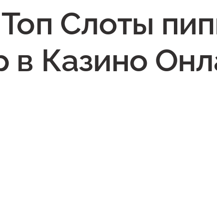
 Топ Слоты пи
 в Казино Онл