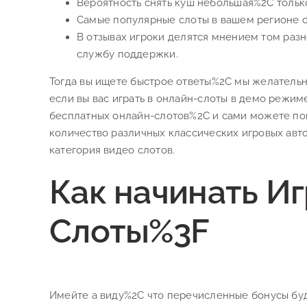
Вероятность снять куш небольшая%2C тольк
Самые популярные слоты в вашем регионе об
В отзывах игроки делятся мнением том ра
службу поддержки.
Тогда вы ищете быстрое ответы%2C мы желательн
если вы вас играть в онлайн-слоты в демо режим
бесплатных онлайн-слотов%2C и сами можете пои
количество различных классических игровых авто
категория видео слотов.
Как начинать И
Слоты%3F
Имейте а виду%2C что перечисленные бонусы буду