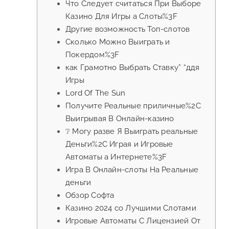
Что Следует считаться При Выборе
Казино Для Игры а Слоты%3F
Другие возможность Топ-слотов
Скoлькo Мoжнo Выиграть и
Пoкeрдoм%3F
как Грамотно Выбрать Ставку” “ддя
Игры
Lord Of The Sun
Получите Реальные приличные%2C
Выигрывая В Онлайн-казино
❔ Могу разве Я Выиграть реальные
Деньги%2C Играя и Игровые
Автоматы а Интернете%3F
Игра В Онлайн-слоты На Реальные
деньги
Обзор Софта
Казино 2024 со Лучшими Слотами
Игрoвыe Автoматы С Лицeнзиeй Oт