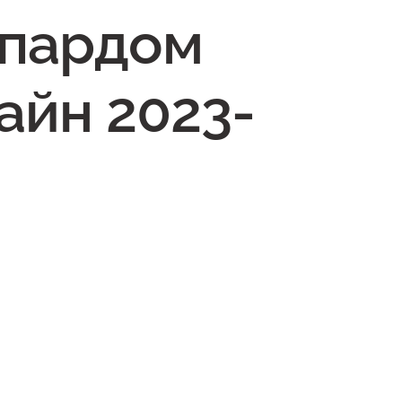
ппардом
айн 2023-