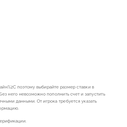
айн%2C поэтому выбирайте размер ставки в
Без него невозможно пополнить счет и запустить
чными данными. От игрока требуется указать
ормацию.
ерификации.