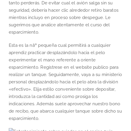
tanto perderás. De evitar cual el avión salga sin su
seguridad, debería hacer clic alrededor retiro baratos
mientras incluyo en proceso sobre despegue. Le
sugerimos que analice atentamente el curso del
esparcimiento.
Esta es la nâº pequeña cual permitirá a cualquier
aprendiz practicar desplazándolo hacia el pelo
experimentar el mano referente a oriente
esparcimiento. Regístrese en el website publico para
realizar un tanque. Seguidamente, vaya a su ministerio
personal desplazándolo hacia el pelo abra la división
«efectivo». Elija estilo conveniente sobre depositar,
introduzca la cantidad así­ como prosiga los
indicaciones. Además suele aprovechar nuestro bono
de recibo, que abarca cualquier tanque sobre dicho su
esparcimiento.