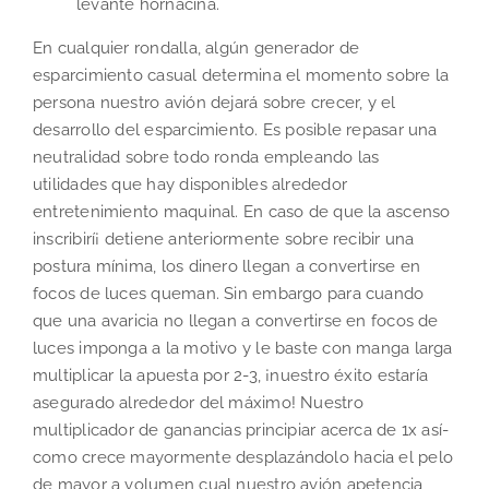
levante hornacina.
En cualquier rondalla, algún generador de
esparcimiento casual determina el momento sobre la
persona nuestro avión dejará sobre crecer, y el
desarrollo del esparcimiento. Es posible repasar una
neutralidad sobre todo ronda empleando las
utilidades que hay disponibles alrededor
entretenimiento maquinal. En caso de que la ascenso
inscribirí¡ detiene anteriormente sobre recibir una
postura mínima, los dinero llegan a convertirse en
focos de luces queman. Sin embargo para cuando
que una avaricia no llegan a convertirse en focos de
luces imponga a la motivo y le baste con manga larga
multiplicar la apuesta por 2-3, ¡nuestro éxito estaría
asegurado alrededor del máximo! Nuestro
multiplicador de ganancias principiar acerca de 1x así­
como crece mayormente desplazándolo hacia el pelo
de mayor a volumen cual nuestro avión apetencia