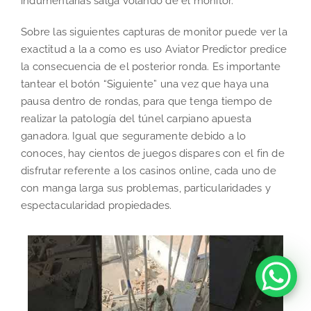
indumentarias salga volando de el monitor.
Sobre las siguientes capturas de monitor puede ver la
exactitud a la a como es uso Aviator Predictor predice
la consecuencia de el posterior ronda. Es importante
tantear el botón “Siguiente” una vez que haya una
pausa dentro de rondas, para que tenga tiempo de
realizar la patologí­a del túnel carpiano apuesta
ganadora. Igual que seguramente debido a lo
conoces, hay cientos de juegos dispares con el fin de
disfrutar referente a los casinos online, cada uno de
con manga larga sus problemas, particularidades y
espectacularidad propiedades.