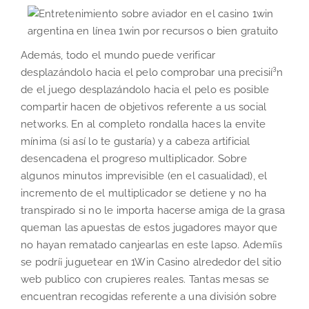
Además, todo el mundo puede verificar
desplazándolo hacia el pelo comprobar una precisií³n
de el juego desplazándolo hacia el pelo es posible
compartir hacen de objetivos referente a us social
networks. En al completo rondalla haces la envite
mínima (si así lo te gustaría) y a cabeza artificial
desencadena el progreso multiplicador. Sobre
algunos minutos imprevisible (en el casualidad), el
incremento de el multiplicador se detiene y no ha
transpirado si no le importa hacerse amiga de la grasa
queman las apuestas de estos jugadores mayor que
no hayan rematado canjearlas en este lapso. Ademí¡s
se podrí¡ juguetear en 1Win Casino alrededor del sitio
web publico con crupieres reales. Tantas mesas se
encuentran recogidas referente a una división sobre