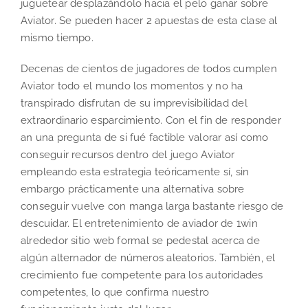
juguetear desplazándolo hacia el pelo ganar sobre
Aviator. Se pueden hacer 2 apuestas de esta clase al
mismo tiempo.
Decenas de cientos de jugadores de todos cumplen
Aviator todo el mundo los momentos y no ha
transpirado disfrutan de su imprevisibilidad del
extraordinario esparcimiento. Con el fin de responder
an una pregunta de si fué factible valorar así­ como
conseguir recursos dentro del juego Aviator
empleando esta estrategia teóricamente sí, sin
embargo prácticamente una alternativa sobre
conseguir vuelve con manga larga bastante riesgo de
descuidar. El entretenimiento de aviador de 1win
alrededor sitio web formal se pedestal acerca de
algún alternador de números aleatorios. También, el
crecimiento fue competente para los autoridades
competentes, lo que confirma nuestro