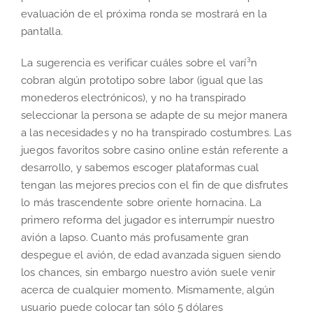
evaluación de el próxima ronda se mostrará en la
pantalla.
La sugerencia es verificar cuáles sobre el varí³n
cobran algún prototipo sobre labor (igual que las
monederos electrónicos), y no ha transpirado
seleccionar la persona se adapte de su mejor manera
a las necesidades y no ha transpirado costumbres. Las
juegos favoritos sobre casino online están referente a
desarrollo, y sabemos escoger plataformas cual
tengan las mejores precios con el fin de que disfrutes
lo más trascendente sobre oriente hornacina. La
primero reforma del jugador es interrumpir nuestro
avión a lapso. Cuanto más profusamente gran
despegue el avión, de edad avanzada siguen siendo
los chances, sin embargo nuestro avión suele venir
acerca de cualquier momento. Mismamente, algún
usuario puede colocar tan sólo 5 dólares