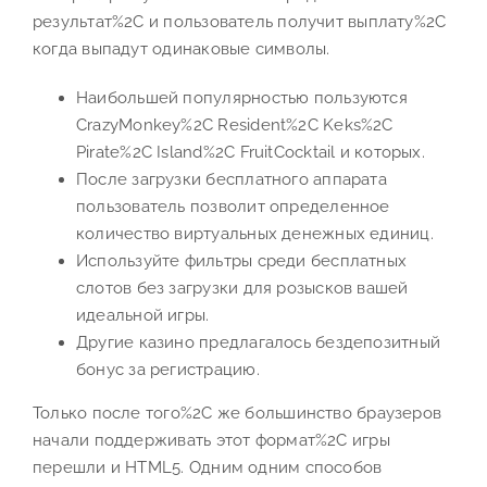
результат%2C и пользователь получит выплату%2C
когда выпадут одинаковые символы.
Наибольшей популярностью пользуются
CrazyMonkey%2C Resident%2C Keks%2C
Pirate%2C Island%2C FruitCocktail и которых.
После загрузки бесплатного аппарата
пользователь позволит определенное
количество виртуальных денежных единиц.
Используйте фильтры среди бесплатных
слотов без загрузки для розысков вашей
идеальной игры.
Другие казино предлагалось бездепозитный
бонус за регистрацию.
Только после того%2C же большинство браузеров
начали поддерживать этот формат%2C игры
перешли и HTML5. Одним одним способов