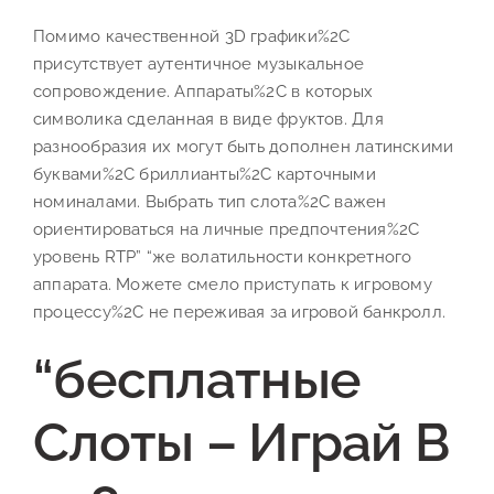
Помимо качественной 3D графики%2C
присутствует аутентичное музыкальное
сопровождение. Аппараты%2C в которых
символика сделанная в виде фруктов. Для
разнообразия их могут быть дополнен латинскими
буквами%2C бриллианты%2C карточными
номиналами. Выбрать тип слота%2C важен
ориентироваться на личные предпочтения%2C
уровень RTP” “же волатильности конкретного
аппарата. Можете смело приступать к игровому
процессу%2C не переживая за игровой банкролл.
“бесплатные
Слоты – Играй В