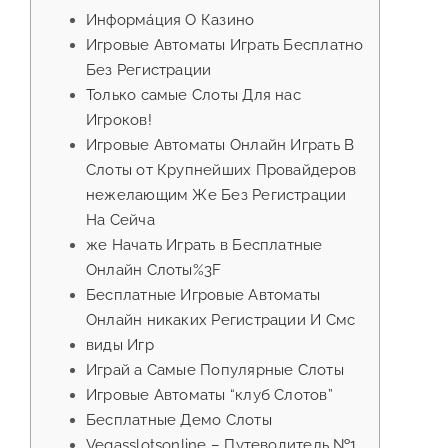
Информа́ция O Казино
Игровые Автоматы Играть Бесплатно
Без Регистрации
Только самые Слоты Для нас
Игроков!
Игровые Автоматы Онлайн Играть В
Слоты от Крупнейших Провайдеров
нежелающим Же Без Регистрации
На Сейча
же Начать Играть в Бесплатные
Онлайн Слоты%3F
Бесплатные Игровые Автоматы
Онлайн никаких Регистрации И Смс
виды Игр
Играй а Самые Популярные Слоты
Игровые Автоматы “клуб Слотов”
Бесплатные Демо Слоты
Vegasslotsonline – Путеводитель №1