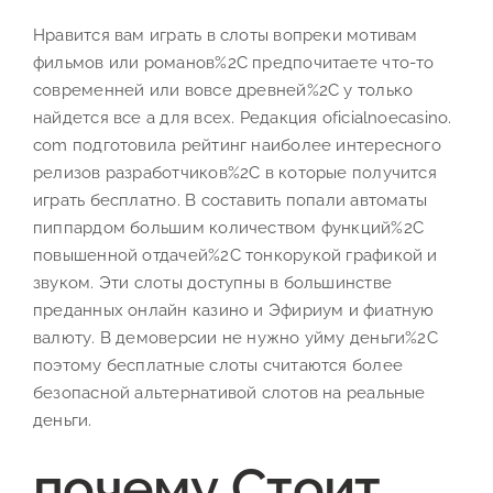
Нравится вам играть в слоты вопреки мотивам
фильмов или романов%2C предпочитаете что-то
современней или вовсе древней%2C у только
найдется все а для всех. Редакция oficialnoecasino.
com подготовила рейтинг наиболее интересного
релизов разработчиков%2C в которые получится
играть бесплатно. В составить попали автоматы
пиппардом большим количеством функций%2C
повышенной отдачей%2C тонкорукой графикой и
звуком. Эти слоты доступны в большинстве
преданных онлайн казино и Эфириум и фиатную
валюту. В демоверсии не нужно уйму деньги%2C
поэтому бесплатные слоты считаются более
безопасной альтернативой слотов на реальные
деньги.
почему Стоит