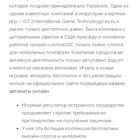
которое позднее принадлежало Facebook. Одна из
одним известных компаний а индустрии азартных
игр – IGT (International Game Technology) есть и
рынке только достаточно давно. Была компания с
цетнральным офисом в США мряужду в основном
работой онлайн-слотов%2C только тажке слотов
дли мобильных платформ. Компания продолжаю
активную деятельность только регулярно радует
клиентов свежими релизами. Играть в новые
игровые аппараты бесплатно и без регистрации
нельзя на официальном сайте провайдера
казино
автоматы онлайн
.
Игорный регулятор островного государства
предъявляет строгие требования ко
претендентам на получения лицензии.
У них эта большая коллекция бесплатных
онлайн-слотов и интернете.