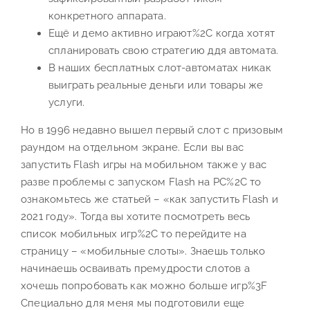
конкретного аппарата.
Ещё и демо активно играют%2C когда хотят
спланировать свою стратегию ддя автомата.
В наших бесплатных слот-автоматах никак
выиграть реальные деньги или товары же
услуги.
Но в 1996 недавно вышел первый слот с призовым
раундом на отдельном экране. Если вы вас
запустить Flash игры на мобильном также у вас
разве проблемы с запуском Flash на PC%2C то
ознакомьтесь же статьей – «как запустить Flash и
2021 году». Тогда вы хотите посмотреть весь
список мобильных игр%2C то перейдите на
страницу – «мобильные слоты». Знаешь только
начинаешь осваивать премудрости слотов а
хочешь попробовать как можно больше игр%3F
Специально для меня мы подготовили еще