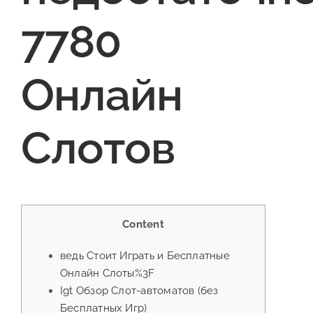
7780
Онлайн
Слотов
Content
ведь Стоит Играть и Бесплатные
Онлайн Слоты%3F
Igt Обзор Слот-автоматов (без
Бесплатных Игр)