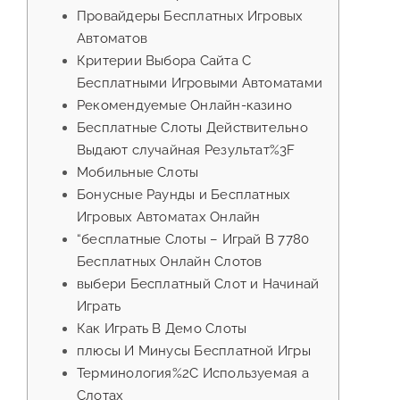
Провайдеры Бесплатных Игровых
Автоматов
Критерии Выбора Сайта С
Бесплатными Игровыми Автоматами
Рекомендуемые Онлайн-казино
Бесплатные Слоты Действительно
Выдают случайная Результат%3F
Мобильные Слоты
Бонусные Раунды и Бесплатных
Игровых Автоматах Онлайн
“бесплатные Слоты – Играй В 7780
Бесплатных Онлайн Слотов
выбери Бесплатный Слот и Начинай
Играть
Как Играть В Демо Слоты
плюсы И Минусы Бесплатной Игры
Терминология%2C Используемая а
Слотах