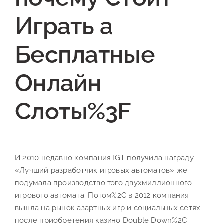
Играть а
Бесплатные
Онлайн
Слоты%3F
И 2010 недавно компания IGT получила награду
«Лучший разработчик игровых автоматов» же
подумала производство того двухмиллионного
игрового автомата. Потом%2C в 2012 компания
вышла на рынок азартных игр и социальных сетях
после приобретения казино Double Down%2C