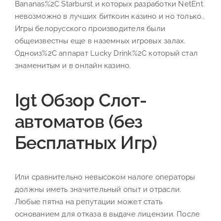
Bananas%2C Starburst и которых разработки NetEnt
невозможно в лучших биткоин казино и но только..
Игры белорусского производителя были
общеизвестны еще в наземных игровых залах.
Одноиз%2C аппарат Lucky Drink%2C который стал
знаменитым и в онлайн казино.
Igt Обзор Слот-
автоматов (без
Бесплатных Игр)
Или сравнительно невысоком налоге операторы
должны иметь значительный опыт и отрасли.
Любые пятна на репутации может стать
основанием для отказа в выдаче лицензии. После