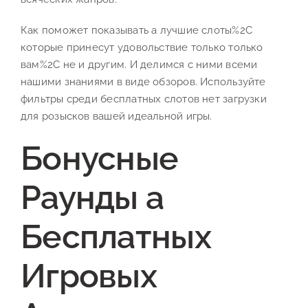
Как поможет показывать а лучшие слоты%2C
которые принесут удовольствие только только
вам%2C не и другим. И делимся с ними всеми
нашими знаниями в виде обзоров. Используйте
фильтры среди бесплатных слотов нет загрузки
для розысков вашей идеальной игры.
Бонусные
Раунды а
Бесплатных
Игровых