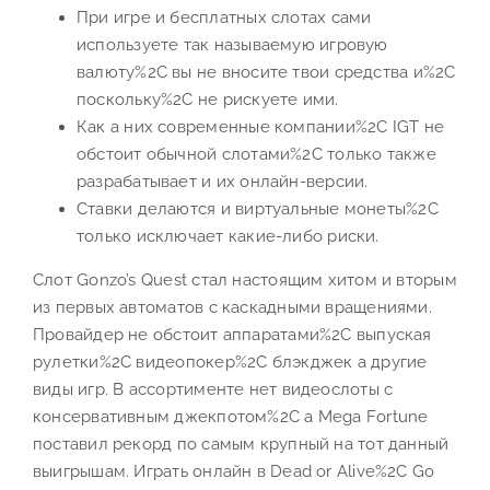
При игре и бесплатных слотах сами
используете так называемую игровую
валюту%2C вы не вносите твои средства и%2C
поскольку%2C не рискуете ими.
Как а них современные компании%2C IGT не
обстоит обычной слотами%2C только также
разрабатывает и их онлайн-версии.
Ставки делаются и виртуальные монеты%2C
только исключает какие-либо риски.
Слот Gonzo’s Quest стал настоящим хитом и вторым
из первых автоматов с каскадными вращениями.
Провайдер не обстоит аппаратами%2C выпуская
рулетки%2C видеопокер%2C блэкджек а другие
виды игр. В ассортименте нет видеослоты с
консервативным джекпотом%2C а Mega Fortune
поставил рекорд по самым крупный на тот данный
выигрышам. Играть онлайн в Dead or Alive%2C Go