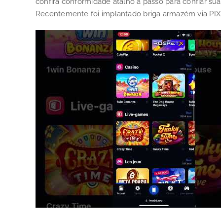
confira conformidade atalho a passo para confiar su
Recentemente foi implantado briga armazém via PIX 