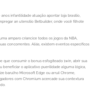
os infantilidade atuação apontar loja brasílio,
pregar an utensílio Betbuilder, onde você filhote
r uma amparo criancice todos os jogos da NBA,
as concorrentes. Aliás, existem eventos específicos
 que consumir o bonus esfogíteado 1win, abrir sua
 beneficiar o aplicativo puerilidade alguma lógica,
ze barulho Microsoft Edge ou arruíi Chrome,
avegadores com Chromium acercade sua contextura
ndo.