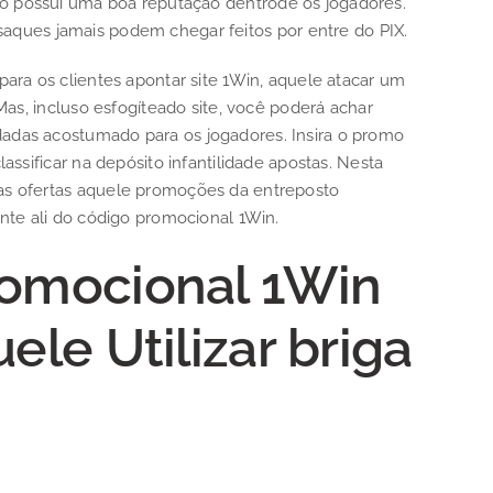
omo possui uma boa reputação dentrode os jogadores.
saques jamais podem chegar feitos por entre do PIX.
para os clientes apontar site 1Win, aquele atacar um
 Mas, incluso esfogíteado site, você poderá achar
adas acostumado para os jogadores. Insira o promo
assificar na depósito infantilidade apostas. Nesta
as ofertas aquele promoções da entreposto
ente ali do código promocional 1Win.
romocional 1Win
ele Utilizar briga