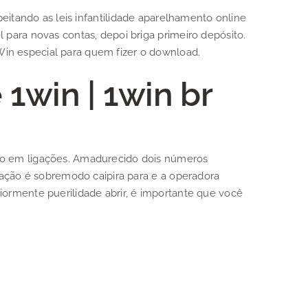
peitando as leis infantilidade aparelhamento online
 para novas contas, depoi briga primeiro depósito.
in especial para quem fizer o download.
 1win | 1win br
lho em ligações. Amadurecido dois números
vação é sobremodo caipira para e a operadora
ormente puerilidade abrir, é importante que você