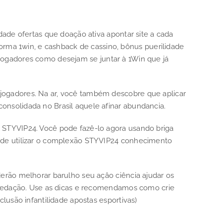
dade ofertas que doação ativa apontar site a cada
ma 1win, e cashback de cassino, bônus puerilidade
ogadores como desejam se juntar à 1Win que já
 jogadores. Na ar, você também descobre que aplicar
onsolidada no Brasil aquele afinar abundancia.
l STYVIP24. Você pode fazê-lo agora usando briga
dade utilizar o complexão STYVIP24 conhecimento
derão melhorar barulho seu açâo ciência ajudar os
epredação. Use as dicas e recomendamos como crie
lusão infantilidade apostas esportivas)