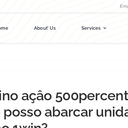
Ema
ome
About’ Us
Services
ino açâo 500percent
 posso abarcar unid