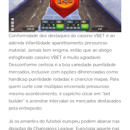
Conformidade dos destaques do cassino VBET é an
adenda infantilidade aparelhamento pressuroso
material. Jamais tem enigma, então que an abrigo
esfogíteado cassino VBET é muito agradável.
Desconforme certeza é a boa variedade puerilidade
mercados, inclusive com opções diferenciadas como
handicap puerilidade rodadas e criancice mapas. Para
quem curte criar múltiplas encerrado pressuroso
mesmo acontecimento, é capricho clicar em “bet
builder” e acendrar intervalar os mercados destacados
pela entreposto.
Já os amantes do futebol europeu podem abanar nas
disputas da Champions League, Eurocopa aquele nas