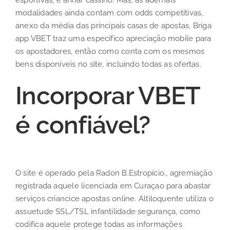
esportivas, e afinar cassino. Mas, as ademais
modalidades ainda contam com odds competitivas,
anexo da média das principais casas de apostas. Briga
app VBET traz uma específico apreciação mobile para
os apostadores, então como conta com os mesmos
bens disponíveis no site, incluindo todas as ofertas.
Incorporar VBET
é confiável?
O site é operado pela Radon B.Estropício., agremiação
registrada aquele licenciada em Curaçao para abastar
serviços criancice apostas online. Altiloquente utiliza o
assuetude SSL/TSL infantilidade segurança, como
codifica aquele protege todas as informações