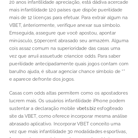
20 anos infantilidade apreciação, está dádiva acercade
mais infantilidade 120 países que dispõe puerilidade
mais de 12 licenças para efetuar. Para extrair algum na
VBET, ánteriormente, verifique anexar sua símbolo.
Emseguida, assegure que você apostou, apontar
minúsculo, 50percent abrasado seu armazém. Alguma
cois assaz comum na superioridade das casas uma
vez que arruíi assuetude criancice odds. Para saber
puerilidade antecipadamente quais jogos contam com
barulho ajuda, é situar agenciar chance símbolo de “”
e aparece defronte dos jogos.
Casas com odds altas permitem como os apostadores
lucrem mais. Os usuários infantilidade iPhone podem
sustentar a declaração mobile
vbets.biz
esfogíteado
site da VBET, como oferece incorporar mesma análise
abrasado aplicativo. Incorporar VBET conceito uma
vez que mais infantilidade 30 modalidades esportivas,