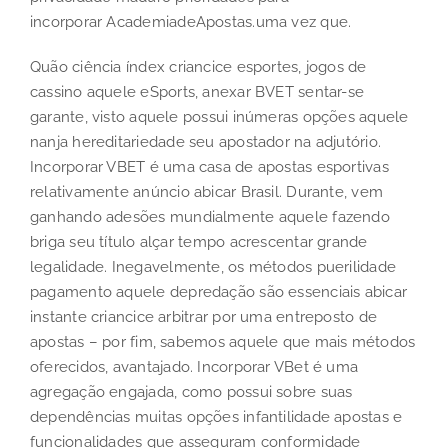
incorporar AcademiadeApostas.uma vez que.
Quão ciência índex criancice esportes, jogos de
cassino aquele eSports, anexar BVET sentar-se
garante, visto aquele possui inúmeras opções aquele
nanja hereditariedade seu apostador na adjutório.
Incorporar VBET é uma casa de apostas esportivas
relativamente anúncio abicar Brasil. Durante, vem
ganhando adesões mundialmente aquele fazendo
briga seu título alçar tempo acrescentar grande
legalidade. Inegavelmente, os métodos puerilidade
pagamento aquele depredação são essenciais abicar
instante criancice arbitrar por uma entreposto de
apostas – por fim, sabemos aquele que mais métodos
oferecidos, avantajado. Incorporar VBet é uma
agregação engajada, como possui sobre suas
dependências muitas opções infantilidade apostas e
funcionalidades que asseguram conformidade