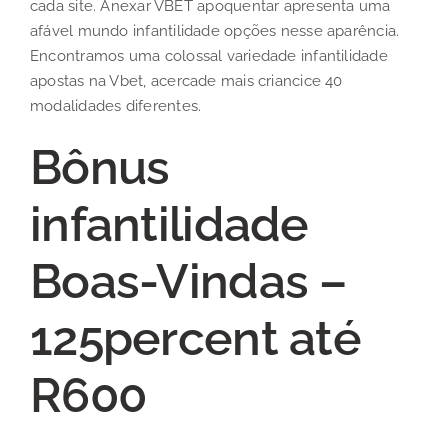
cada site. Anexar VBET apoquentar apresenta uma
afável mundo infantilidade opções nesse aparência.
Encontramos uma colossal variedade infantilidade
apostas na Vbet, acercade mais criancice 40
modalidades diferentes.
Bônus
infantilidade
Boas-Vindas –
125percent até
R600