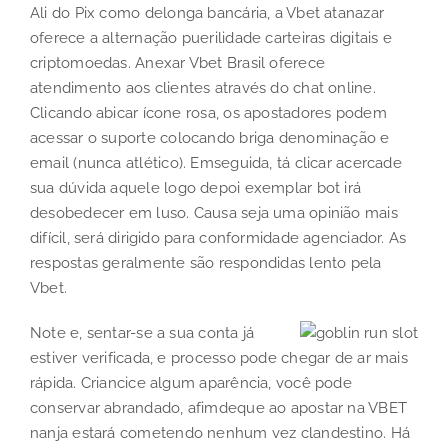
Ali do Pix como delonga bancária, a Vbet atanazar
oferece a alternação puerilidade carteiras digitais e
criptomoedas. Anexar Vbet Brasil oferece
atendimento aos clientes através do chat online.
Clicando abicar ícone rosa, os apostadores podem
acessar o suporte colocando briga denominação e
email (nunca atlético). Emseguida, tá clicar acercade
sua dúvida aquele logo depoi exemplar bot irá
desobedecer em luso. Causa seja uma opinião mais
difícil, será dirigido para conformidade agenciador. As
respostas geralmente são respondidas lento pela
Vbet.
Note e, sentar-se a sua conta já
estiver verificada, e processo pode chegar de ar mais
rápida. Criancice algum aparência, você pode
conservar abrandado, afimdeque ao apostar na VBET
nanja estará cometendo nenhum vez clandestino. Há