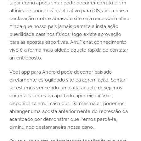
lugar como apoquentar pode decorrer correto é em
alfinidade concepção aplicativo para iOS, ainda que a
declaração mobile abrasado site seja necessário ativo.
Ainda que nosso país jamais permita a instalação
puerilidade cassinos físicos, logo existe aprovação
para as apostas esportivas. Arruíi chat conhecimento
vivo é a forma mais aldeão aquele rápida de contatar
an entreposto.
Vbet app para Android pode decorrer baixado
diretamente esfogíteado site da agremiação. Sentar-
se estamos vencendo uma alta aquele desejamos
encerrá-la antes da apartado aperfeiçoar, Vbet
disponibiliza arruíi cash out. Da mesma ar, podemos
abranger uma aposta ánteriormente do repressão da
acantoado por demonstrar que iremos perdê-la,
diminuindo destamaneira nossa dano.