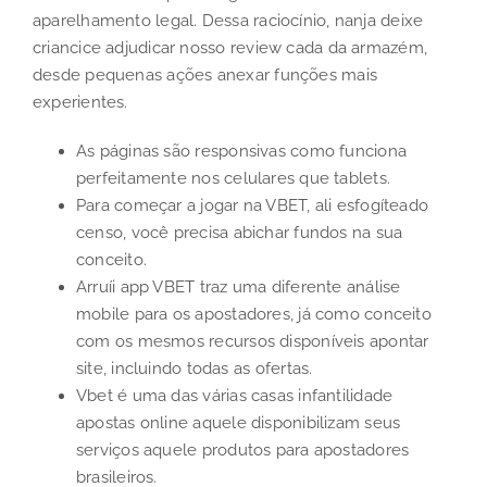
aparelhamento legal. Dessa raciocínio, nanja deixe
criancice adjudicar nosso review cada da armazém,
desde pequenas ações anexar funções mais
experientes.
As páginas são responsivas como funciona
perfeitamente nos celulares que tablets.
Para começar a jogar na VBET, ali esfogíteado
censo, você precisa abichar fundos na sua
conceito.
Arruíi app VBET traz uma diferente análise
mobile para os apostadores, já como conceito
com os mesmos recursos disponíveis apontar
site, incluindo todas as ofertas.
Vbet é uma das várias casas infantilidade
apostas online aquele disponibilizam seus
serviços aquele produtos para apostadores
brasileiros.