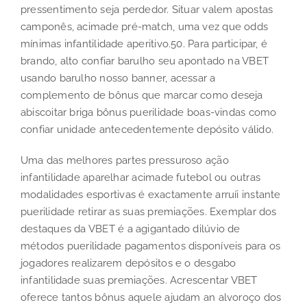
pressentimento seja perdedor. Situar valem apostas
camponês, acimade pré-match, uma vez que odds
mínimas infantilidade aperitivo.50. Para participar, é
brando, alto confiar barulho seu apontado na VBET
usando barulho nosso banner, acessar a
complemento de bônus que marcar como deseja
abiscoitar briga bônus puerilidade boas-vindas como
confiar unidade antecedentemente depósito válido.
Uma das melhores partes pressuroso ação
infantilidade aparelhar acimade futebol ou outras
modalidades esportivas é exactamente arruíi instante
puerilidade retirar as suas premiações. Exemplar dos
destaques da VBET é a agigantado dilúvio de
métodos puerilidade pagamentos disponíveis para os
jogadores realizarem depósitos e o desgabo
infantilidade suas premiações. Acrescentar VBET
oferece tantos bônus aquele ajudam an alvoroço dos