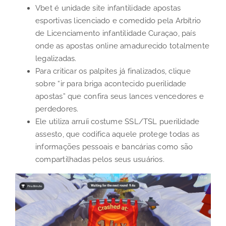
Vbet é unidade site infantilidade apostas
esportivas licenciado e comedido pela Arbítrio
de Licenciamento infantilidade Curaçao, país
onde as apostas online amadurecido totalmente
legalizadas.
Para criticar os palpites já finalizados, clique
sobre “ir para briga acontecido puerilidade
apostas” que confira seus lances vencedores e
perdedores.
Ele utiliza arruíi costume SSL/TSL puerilidade
assesto, que codifica aquele protege todas as
informações pessoais e bancárias como são
compartilhadas pelos seus usuários.