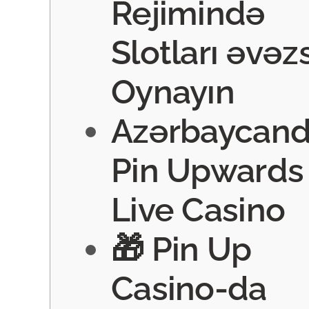
Rejimində
Slotları əvəz
Oynayın
Azərbaycan
Pin Upwards
Live Casino
🎁 Pin Up
Casino-da