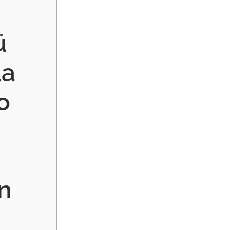
ü
da
o
n️