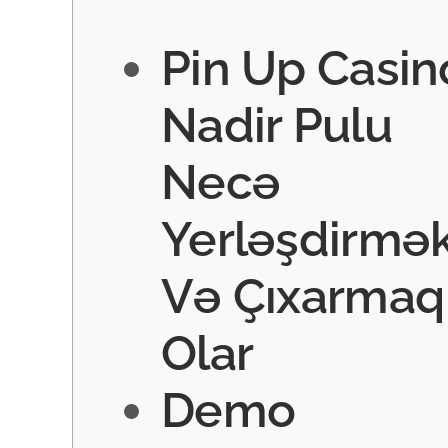
Pin Up Casin
Nadir Pulu
Necə
Yerləşdirmə
Və Çıxarmaq
Olar
Demo