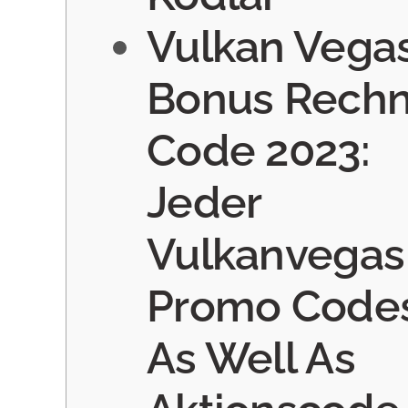
Vulkan Vega
Bonus Rechn
Code 2023:
Jeder
Vulkanvegas
Promo Code
As Well As