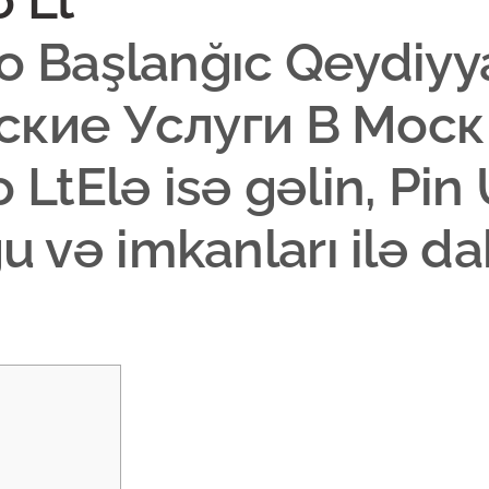
o Lt
o Başlanğıc Qeydiyya
ские Услуги В Моск 
o Lt
Elə isə gəlin, Pi
və imkanları ilə da