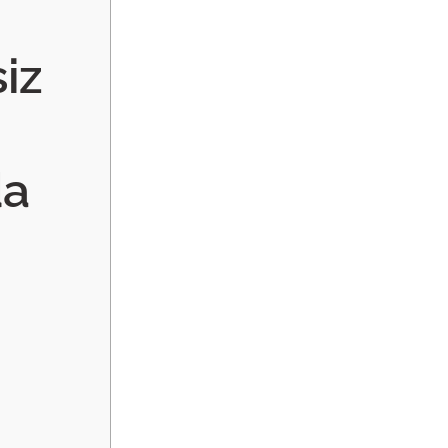
siz
da