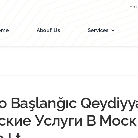
Ema
ome
About’ Us
Services
o Başlanğıc Qeydiyya
ские Услуги В Моск 