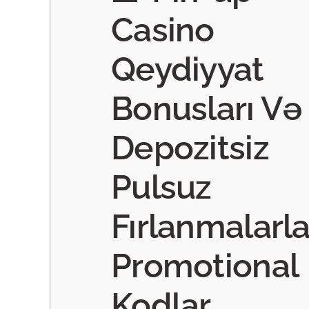
Casino
Qeydiyyat
Bonusları Və
Depozitsiz
Pulsuz
Fırlanmalarl
Promotional
Kodlar