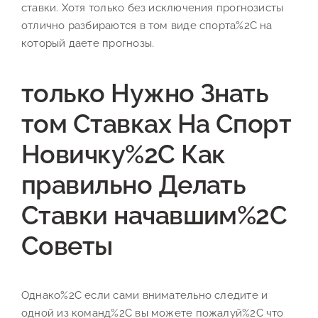
ставки. Хотя только без исключения прогнозисты
отлично разбираются в том виде спорта%2C на
который даете прогнозы.
только Нужно Знать
том Ставках На Спорт
Новичку%2C Как
правильно Делать
Ставки начавшим%2C
Советы
Однако%2C если сами внимательно следите и
одной из команд%2C вы можете пожалуй%2C что