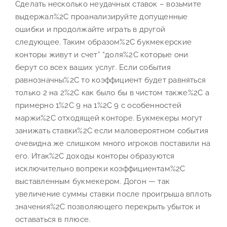
Сделать несколько неудачных ставок – возьмите
выдержал%2C проанализируйте допущенные
ошибки и продолжайте играть в другой
следующее. Таким образом%2C букмекерские
конторы живут и счет” “доля%2C которые они
берут со всех ваших услуг. Если события
равнозначны%2C то коэффициент будет равняться
только 2 на 2%2C как было бы в чистом также%2C а
примерно 1%2C 9 на 1%2C 9 с особенностей
маржи%2C отходящей конторе. Букмекеры могут
занижать ставки%2C если маловероятном события
очевидна же слишком много игроков поставили на
его. Итак%2C доходы конторы образуются
исключительно вопреки коэффициентам%2C
выставленным букмекером. Догон — так
увеличение суммы ставки после проигрыша вплоть
значения%2C позволяющего перекрыть убыток и
оставаться в плюсе.