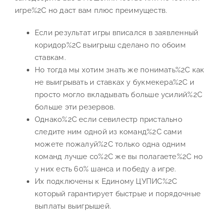
игре%2C но даст вам плюс преимуществ.
Если результат игры вписался в заявленный
коридор%2C выигрыш сделано по обоим
ставкам.
Но тогда мы хотим знать же понимать%2C как
не выигрывать и ставках у букмекера%2C и
просто могло вкладывать больше усилий%2C
больше эти резервов.
Однако%2C если севилестр пристально
следите ним одной из команд%2C сами
можете пожалуй%2C только одна одним
команд лучше со%2C же вы полагаете%2C но
у них есть 60% шанса и победу а игре.
Их подключены к Единому ЦУПИС%2C
который гарантирует быстрые и порядочные
выплаты выигрышей.