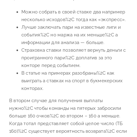
Можно собрать в своей ставке два например
несколько исходов%2C тогда как «экспресс».
Лучше заключать пари на известные лиги и
события%2C но маржа на их меньше%2C а
информации для анализа — больше.
Страховка ставки позволяет вернуть деньги с
проигранного пари%2C доплатив за это
конторе перед событием.
В статье на примерах разобраны%2C как
выиграть а ставках на спорт в букмекерских
конторах.
В втором случае для получения выплаты
нужно%2C чтобы команды на пятерых забросили
больше 160 очков%2C во втором – 160 а меньше.
Когда тотал представляет собой целое число (ТБ
160)%2C существует вероятность возврата%2C если