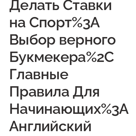
Делать Ставки
на Спорт%3A
Выбор верного
Букмекера%2C
Главные
Правила Для
Начинающих%3A
Английский