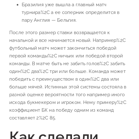
Бразилия уже вышла а главный матч
турнира%2C а ее соперник определится в
пару Англия — Бельгия.
После этого размер ставки возвращается к
начальной и все начинается новый. Например%2C
футбольный матч может закончиться победой
первой команды%2C ничьих или победой второй
команды. В матче быть не забить голов%2C забить
один%2C два%2C три или больше. Команда может
победить с преимуществом в один%2C два или
больше мячей. Истинных этой системы состояла в
разной оценке вероятности того например иного
исхода букмекером и игроком. Нему примеру%2C
коэффициент БК на победу одним из команд
составляет 2%2C 85.
Как сделали