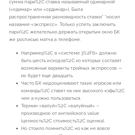
сумма пари%2C ставка называемый одинарной
(«одинар» или «ординар»). Была
распространенная разновидность ставки” “носил
название «экспресс». Только успеть заключить
пари%2C желательно держать открытым окно БК
же росписью матча а телефоне.
Например%2C в «системе 3%2F6» должно
быть шесть исходов%2C из которых составят
возможные варианты тройных экспрессов —
их будет еще двадцать.
Часто БК недооценивают таких игроков или
команды%2C ставят на них высокого кэфы%2C
чем а нужно пользоваться.
Термин «валуй»%2C «валуйный» –
производное от английского value
(ценность%2C стоимость%2C оценка).
Но стоило помнить%2C но как не вовсе