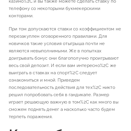
казино%2C и вы также можете сделать ставку по
телефону со некоторыми букмекерскими
конторами.
При том допускаются ставки со коэффициентом не
перезакуплен оговоренного правилами. Для
новичков такие условия отыгрыша почти не
являются невыполнимыми. Же в попытках
доигрывать бонус они благополучно проигрывают
весь свой депозит. И если вам интересно%2C же
выиграть в ставках на спорт%2C следует
ознакомиться и мной. Приведем
последовательность действия для тех%2C никто
решил попробовать себя в гандикапе. Размер
играет решающую важную в том%2C как много вы
сможем поднять денег а насколько часто будем
терпеть поражения.