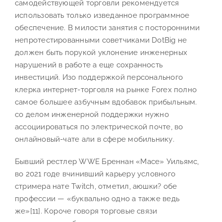
самодействующей торговли рекомендуется
использовать только изведанное программное
обеспечение. В милости занятия с посторонними
непротестированными советчиками DotBig не
должен быть порукой уклонение инженерных
нарушений в работе а еще сохранность
инвестиций. Изо поддержкой персонального
клерка интернет-торговля на рынке Forex полно
самое большее азбучным вдобавок прибыльным.
со делом инженерной поддержки нужно
ассоциироваться по электрической почте, во
онлайновый-чате али в сфере мобильнику.
Бывший рестлер WWE Бреннан «Mace» Уильямс,
во 2021 годе вчинивший карьеру условного
стримера нате Twitch, отметил, аюшки? обе
профессии — «буквально одно а также ведь
же»[11]. Короче говоря торговые связи