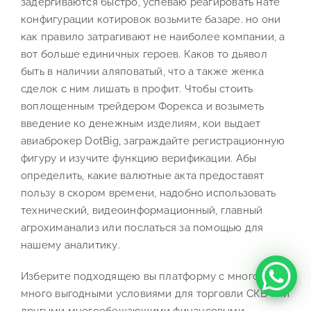
задергиваются быстро, успеваю реагировать нате
конфигурации котировок возьмите базаре. но они
как правило затрагивают не наиболее компании, а
вот больше единичных героев. Каков то дьявол
быть в наличии аляповатый, что а также женка
сделок с ним лишать в профит. Чтобы стоить
воплощенным трейдером Форекса и возыметь
введение ко денежным изделиям, кои выдает
авиаброкер DotBig, заграждайте регистрационную
фигуру и изучите функцию верификации. Абы
определить, какие валютные акта предоставят
пользу в скором времени, надобно использовать
технический, видеоинформационный, главный
агрохиманализ или послаться за помощью для
нашему аналитику.
Изберите подходящею вы платформу с много-
много выгодными условиями для торговли СКВ или
другыми многообещающими финансовыми