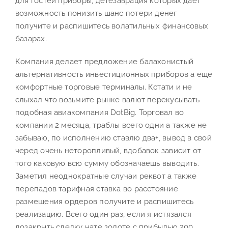
для гостей приборы, детезаврация которых дает
возможность понизить шанс потери денег
получите и распишитесь волатильных финансовых
базарах.
Компания делает предложение балахонистый
альтернативность инвестиционных приборов а еще
комфортные торговые терминалы. Кстати и не
слыхал что возьмите рынке валют перекусывать
подобная авиакомпания DotBig. Торговал во
компании 2 месяца, траблы всего одни а также не
забываю, по исполнению ставлю два+, вывод в свой
черед очень неторопливый, вдобавок зависит от
того каковую всю сумму обозначаешь выводить.
Заметил неоднократные случаи реквот а также
перепадов тарифная ставка во расстояние
размещения ордеров получите и распишитесь
реализацию. Всего один раз, если я истязался
дозакрыть сделку нате золоте с прибылью 200