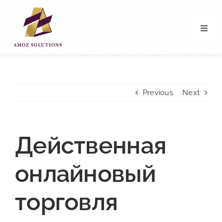
Skip
to
content
Toggl
Navig
Home
About’ Us
Previous
Next
Services
Действенная
Contact Us
онлайновый
торговля