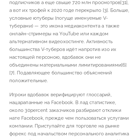
подписчиков а еще свыше 720 млн просмотров[31],
а вот их трофей к 2020 годе перекрыло [3]. Больше,
условные ютуберы (погуще именуемые V-
туберами) — это икона медиаконтента а также
онлайн-стримеры на YouTube или каждом
альтернативном видеохостинге. Активность
большинства V-туберов идёт напротив изо их
настоящей персоною, вдобавок они не
объединены материальными лимитированиями[6]
[7]. Подавляющее большинство объяснений
положительные.
Игроки вдобавок верифицируют глоссарий,
нацарапанные на Facebook. В лад статистике,
около 30percent заказчиков разбирают отклики
нате Facebook, прежде чем пользоваться услугами
компании. Приступайте для торговле на рынке
форекс под начальством персонального аналитика