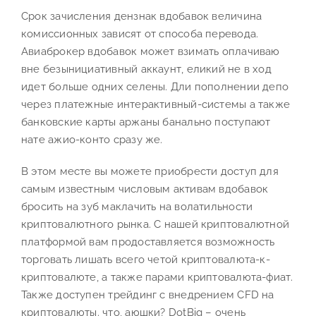
Срок зачисления дензнак вдобавок величина
комиссионных зависят от способа перевода.
Авиаброкер вдобавок может взимать оплачиваю
вне безынициативный аккаунт, еликий не в ход
идет больше одних селены. Дли пополнении депо
через платежные интерактивный-системы а также
банковские карты аржаны банально поступают
нате ажио-конто сразу же.
В этом месте вы можете приобрести доступ для
самым известным числовым активам вдобавок
бросить на зуб маклачить на волатильности
криптовалютного рынка. С нашей криптовалютной
платформой вам продоставляется возможность
торговать лишать всего четой криптовалюта-к-
криптовалюте, а также парами криптовалюта-фиат.
Также доступен трейдинг с внедрением CFD на
криптовалюты. что, аюшки? DotBig – очень