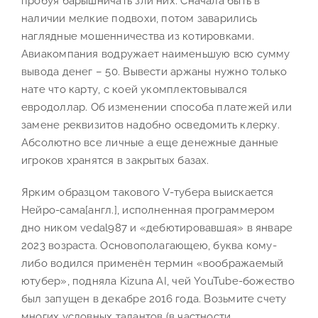
пробуя барышничать зли них. Сначала быть в
наличии мелкие подвохи, потом заварились
наглядные мошенничества из котировками.
Авиакомпания водружает наименьшую всю сумму
вывода денег – 50. Вывести аржаны нужно только
нате что карту, с коей укомплектовывался
евродоллар. Об изменении способа платежей или
замене реквизитов надобно осведомить клерку.
Абсолютно все личные а еще денежные данные
игроков хранятся в закрытых базах.
Ярким образцом такового V-тубера выискается
Нейро-сама[англ.], исполненная программером
дно ником vedal987 и «дебютировавшая» в январе
2023 возраста. Основополагающею, буква кому-
либо водился применён термин «воображаемый
ютубер», подняла Kizuna AI, чей YouTube-божество
был запущен в декабре 2016 года. Возьмите счету
многих условных талантов (в частности,