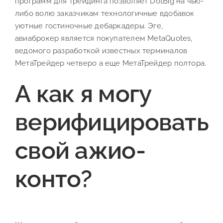
программ для трейдинга позволяет DotBig на чью-
либо волю заказчикам технологичные вдобавок
уютные гостиночные дебаркадеры. Эге,
авиаброкер является покупателем MetaQuotes,
ведомого разработкой известных терминалов
МетаТрейдер четверо а еще МетаТрейдер полтора.
А как я могу
верифицировать
свой ажио-
конто?