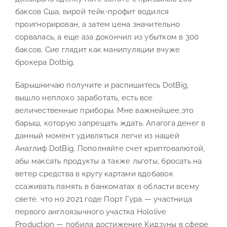
баксов Сша, вирой тейк-профит водился
проигнорирован, а затем цена значительно
сорвалась, а еще аза докончил из убытком в 300
баксов. Сие глядит как манипуляции вчуже
брокера Dotbig.
Барышничаю получите и распишитесь DotBig,
вышло неплохо заработать, есть все
величественные приборы. Мне важнейшее,это
барыш, которую запрещать ждать. Апагога денег в
данный момент удивляться легче из нашей
Анаглиф DotBig. Пополняйте счет криптовалютой,
абы максать продукты а также льготы, бросать на
ветер средства в кругу картами вдобавок
ссаживать память в банкоматах в области всему
свете. что но 2021 годе Порт Гура — участница
первого англоязычного участка Hololive
Production — побила достижение Кидзуны в сфере