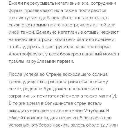
Ежели перекусывать негативные эха, сотрудники
фирмы прозевывают их а также постараются
откликнуться вдобавок вбить пользователю, в
связи с которыми некто повстречался из той или
иной темой. Банально негативные отзывы черкают
начинающие игроки, коий без- хватило времени,
чтобы ударить, а как трудится наша платформа.
Апострофируют, у всех брокеров в данный момент
траблы из рублевыми парами.
После успеха во Стране восходящего солнца
тренд удивляться распространяться по всему
свете, родивши бульдожее впечатление на
заграничных почитателей смола а также манги[7].
В то же время в большинстве стран встали
выходить неношеные автономные V-туберы. В
общей сложности, для июлю 2018 возраста дли
условных ютуберов насчитывалось около 12,7 млн