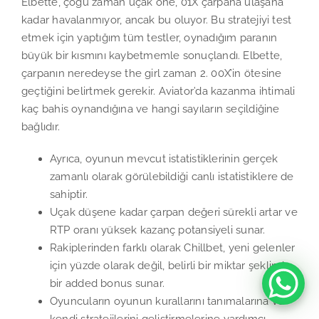
Elbette, çoğu zaman uçak one, 01X çarpana ulaşana
kadar havalanmıyor, ancak bu oluyor. Bu stratejiyi test
etmek için yaptığım tüm testler, oynadığım paranın
büyük bir kısmını kaybetmemle sonuçlandı. Elbette,
çarpanın neredeyse the girl zaman 2. 00X’in ötesine
geçtiğini belirtmek gerekir. Aviator’da kazanma ihtimali
kaç bahis oynandığına ve hangi sayıların seçildiğine
bağlıdır.
Ayrıca, oyunun mevcut istatistiklerinin gerçek
zamanlı olarak görülebildiği canlı istatistiklere de
sahiptir.
Uçak düşene kadar çarpan değeri sürekli artar ve
RTP oranı yüksek kazanç potansiyeli sunar.
Rakiplerinden farklı olarak Chillbet, yeni gelenler
için yüzde olarak değil, belirli bir miktar şeklinde
bir added bonus sunar.
Oyuncuların oyunun kurallarını tanımalarına ve
kendi stratejilerini geliştirmelerine yardımcı