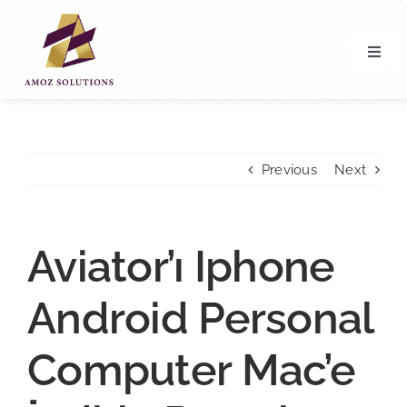
Skip
to
content
Toggl
Navig
Home
About’ Us
Previous
Next
Services
Aviator’ı Iphone
Contact Us
Android Personal
Computer Mac’e