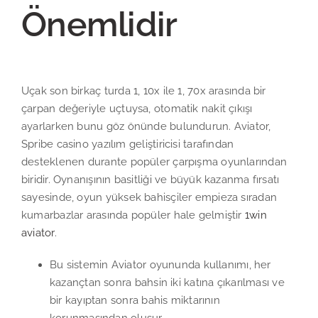
Önemlidir
Uçak son birkaç turda 1, 10x ile 1, 70x arasında bir
çarpan değeriyle uçtuysa, otomatik nakit çıkışı
ayarlarken bunu göz önünde bulundurun. Aviator,
Spribe casino yazılım geliştiricisi tarafından
desteklenen durante popüler çarpışma oyunlarından
biridir. Oynanışının basitliği ve büyük kazanma fırsatı
sayesinde, oyun yüksek bahisçiler empieza sıradan
kumarbazlar arasında popüler hale gelmiştir
1win
aviator
.
Bu sistemin Aviator oyununda kullanımı, her
kazançtan sonra bahsin iki katına çıkarılması ve
bir kayıptan sonra bahis miktarının
korunmasından oluşur.