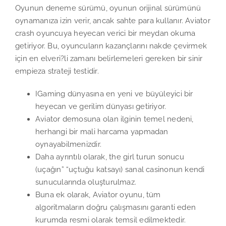
Oyunun deneme sürümü, oyunun orijinal sürümünü
oynamanıza izin verir, ancak sahte para kullanır. Aviator
crash oyuncuya heyecan verici bir meydan okuma
getiriyor. Bu, oyuncuların kazançlarını nakde çevirmek
için en elveri?li zamanı belirlemeleri gereken bir sinir
empieza strateji testidir.
IGaming dünyasına en yeni ve büyüleyici bir
heyecan ve gerilim dünyası getiriyor.
Aviator demosuna olan ilginin temel nedeni,
herhangi bir mali harcama yapmadan
oynayabilmenizdir.
Daha ayrıntılı olarak, the girl turun sonucu
(uçağın” “uçtuğu katsayı) sanal casinonun kendi
sunucularında oluşturulmaz.
Buna ek olarak, Aviator oyunu, tüm
algoritmaların doğru çalışmasını garanti eden
kurumda resmi olarak temsil edilmektedir.