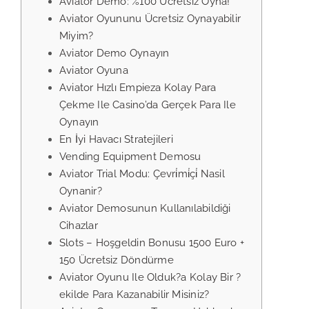
Aviator Demo: %100 Ücretsiz Oyna!
Aviator Oyununu Ücretsiz Oynayabilir
Miyim?
Aviator Demo Oynayın
Aviator Oyuna
Aviator Hızlı Empieza Kolay Para
Çekme Ile Casino’da Gerçek Para Ile
Oynayın
En İyi Havacı Stratejileri
Vending Equipment Demosu
Aviator Trial Modu: Çevri̇mi̇çi̇ Nasil
Oynanir?
Aviator Demosunun Kullanılabildiği
Cihazlar
Slots – Hoşgeldin Bonusu 1500 Euro +
150 Ücretsiz Döndürme
Aviator Oyunu Ile Olduk?a Kolay Bir ?
ekilde Para Kazanabilir Misiniz?