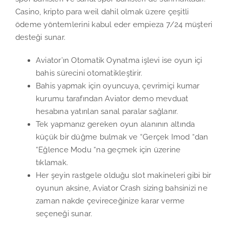
Casino, kripto para weil dahil olmak üzere çeşitli
ödeme yöntemlerini kabul eder empieza 7/24 müşteri
desteği sunar.
Aviator’ın Otomatik Oynatma işlevi ise oyun içi
bahis sürecini otomatikleştirir.
Bahis yapmak için oyuncuya, çevrimiçi kumar
kurumu tarafından Aviator demo mevduat
hesabına yatırılan sanal paralar sağlanır.
Tek yapmanız gereken oyun alanının altında
küçük bir düğme bulmak ve “Gerçek Imod “dan
“Eğlence Modu “na geçmek için üzerine
tıklamak.
Her şeyin rastgele olduğu slot makineleri gibi bir
oyunun aksine, Aviator Crash sizing bahsinizi ne
zaman nakde çevireceğinize karar verme
seçeneği sunar.