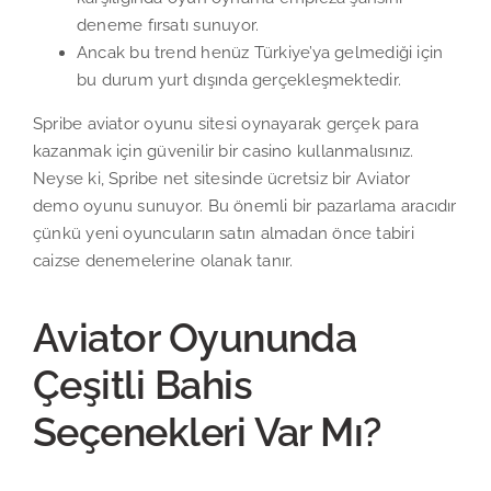
deneme fırsatı sunuyor.
Ancak bu trend henüz Türkiye’ya gelmediği için
bu durum yurt dışında gerçekleşmektedir.
Spribe aviator oyunu sitesi oynayarak gerçek para
kazanmak için güvenilir bir casino kullanmalısınız.
Neyse ki, Spribe net sitesinde ücretsiz bir Aviator
demo oyunu sunuyor. Bu önemli bir pazarlama aracıdır
çünkü yeni oyuncuların satın almadan önce tabiri
caizse denemelerine olanak tanır.
Aviator Oyununda
Çeşitli Bahis
Seçenekleri Var Mı?