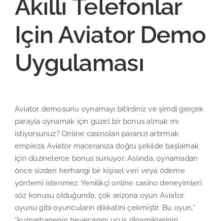
Akıllı Telefonlar
Için Aviator Demo
Uygulaması
Aviator demosunu oynamayı bitirdiniz ve şimdi gerçek
parayla oynamak için güzel bir bonus almak mı
istiyorsunuz? Online casinoları paranızı artırmak
empieza Aviator maceranıza doğru şekilde başlamak
için düzinelerce bonus sunuyor. Aslında, oynamadan
önce sizden herhangi bir kişisel veri veya ödeme
yöntemi istenmez. Yenilikçi online casino deneyimleri
söz konusu olduğunda, çok arizona oyun Aviator
oyunu gibi oyuncuların dikkatini çekmiştir. Bu oyun,”
“kumarhanenin heyecanını uçuş dinamiklerinin