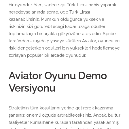
bir oyundur. Yani, sadece 40 Türk Lirası bahis yaparak
neredeyse anında some. 000 Türk Lirası
kazanabilirsiniz. Mümkün olduğunca yüksek ve
riskinizin sizi götürebileceği kadar uzağa ödüller
toplamak için bir uçakla gökyüzüne ateş edin. Spribe
tarafından 2019’da piyasaya sürülen Aviator, oyuncuları
riski dengelerken ödülleri için yüksekleri hedeflemeye
zorlayan popüler bir arcade oyunudur.
Aviator Oyunu Demo
Versiyonu
Stratejinin tüm koşullarını yerine getirerek kazanma
şansınızı önemli ölçüde artırabileceksiniz. Ancak, bu tür
faaliyetler kumarhane kuralları tarafından yasaklanmış