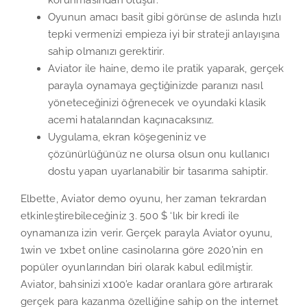
Oyunun amacı basit gibi görünse de aslında hızlı
tepki vermenizi empieza iyi bir strateji anlayışına
sahip olmanızı gerektirir.
Aviator ile haine, demo ile pratik yaparak, gerçek
parayla oynamaya geçtiğinizde paranızı nasıl
yöneteceğinizi öğrenecek ve oyundaki klasik
acemi hatalarından kaçınacaksınız.
Uygulama, ekran köşegeniniz ve
çözünürlüğünüz ne olursa olsun onu kullanıcı
dostu yapan uyarlanabilir bir tasarıma sahiptir.
Elbette, Aviator demo oyunu, her zaman tekrardan
etkinleştirebileceğiniz 3. 500 $ ‘lık bir kredi ile
oynamanıza izin verir. Gerçek parayla Aviator oyunu,
1win ve 1xbet online casinolarına göre 2020’nin en
popüler oyunlarından biri olarak kabul edilmiştir.
Aviator, bahsinizi x100’e kadar oranlara göre artırarak
gerçek para kazanma özelliğine sahip on the internet