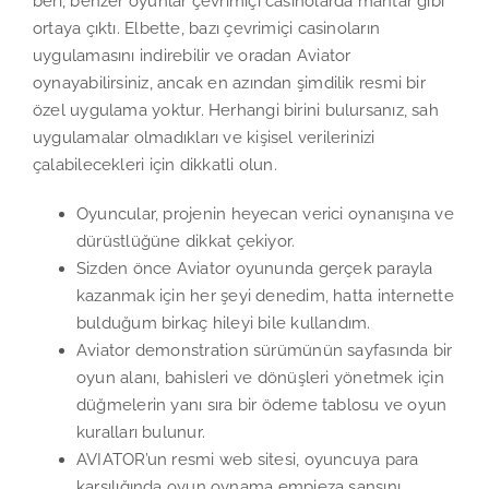
beri, benzer oyunlar çevrimiçi casinolarda mantar gibi
ortaya çıktı. Elbette, bazı çevrimiçi casinoların
uygulamasını indirebilir ve oradan Aviator
oynayabilirsiniz, ancak en azından şimdilik resmi bir
özel uygulama yoktur. Herhangi birini bulursanız, sah
uygulamalar olmadıkları ve kişisel verilerinizi
çalabilecekleri için dikkatli olun.
Oyuncular, projenin heyecan verici oynanışına ve
dürüstlüğüne dikkat çekiyor.
Sizden önce Aviator oyununda gerçek parayla
kazanmak için her şeyi denedim, hatta internette
bulduğum birkaç hileyi bile kullandım.
Aviator demonstration sürümünün sayfasında bir
oyun alanı, bahisleri ve dönüşleri yönetmek için
düğmelerin yanı sıra bir ödeme tablosu ve oyun
kuralları bulunur.
AVIATOR’un resmi web sitesi, oyuncuya para
karşılığında oyun oynama empieza şansını