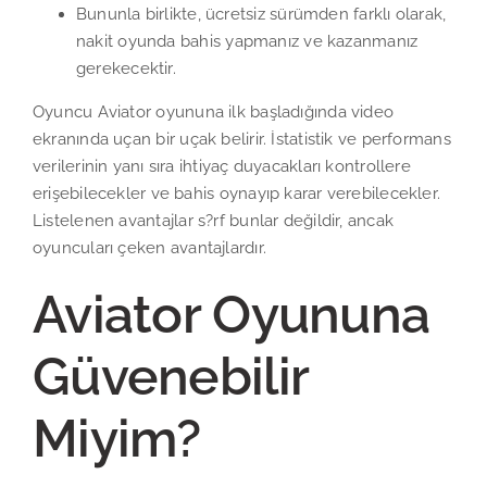
Bununla birlikte, ücretsiz sürümden farklı olarak,
nakit oyunda bahis yapmanız ve kazanmanız
gerekecektir.
Oyuncu Aviator oyununa ilk başladığında video
ekranında uçan bir uçak belirir. İstatistik ve performans
verilerinin yanı sıra ihtiyaç duyacakları kontrollere
erişebilecekler ve bahis oynayıp karar verebilecekler.
Listelenen avantajlar s?rf bunlar değildir, ancak
oyuncuları çeken avantajlardır.
Aviator Oyununa
Güvenebilir
Miyim?