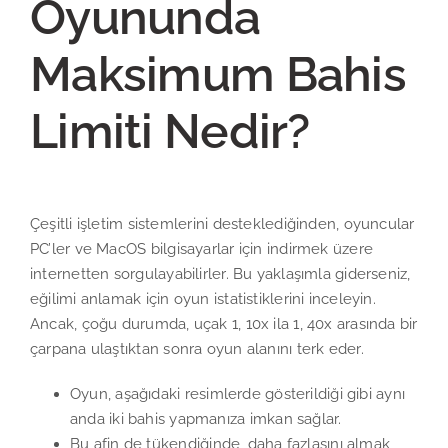
Oyununda
Maksimum Bahis
Limiti Nedir?
Çeşitli işletim sistemlerini desteklediğinden, oyuncular
PC’ler ve MacOS bilgisayarlar için indirmek üzere
internetten sorgulayabilirler. Bu yaklaşımla giderseniz,
eğilimi anlamak için oyun istatistiklerini inceleyin.
Ancak, çoğu durumda, uçak 1, 10x ila 1, 40x arasında bir
çarpana ulaştıktan sonra oyun alanını terk eder.
Oyun, aşağıdaki resimlerde gösterildiği gibi aynı
anda iki bahis yapmanıza imkan sağlar.
Bu afin de tükendiğinde, daha fazlasını almak