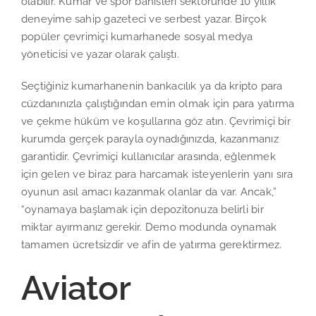
olabilir. Kumar ve spor bahisleri sektöründe 10 yıllık
deneyime sahip gazeteci ve serbest yazar. Birçok
popüler çevrimiçi kumarhanede sosyal medya
yöneticisi ve yazar olarak çalıştı.
Seçtiğiniz kumarhanenin bankacılık ya da kripto para
cüzdanınızla çalıştığından emin olmak için para yatırma
ve çekme hüküm ve koşullarına göz atın. Çevrimiçi bir
kurumda gerçek parayla oynadığınızda, kazanmanız
garantidir. Çevrimiçi kullanıcılar arasında, eğlenmek
için gelen ve biraz para harcamak isteyenlerin yanı sıra
oyunun asıl amacı kazanmak olanlar da var. Ancak,”
“oynamaya başlamak için depozitonuza belirli bir
miktar ayırmanız gerekir. Demo modunda oynamak
tamamen ücretsizdir ve afin de yatırma gerektirmez.
Aviator